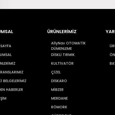
UMSAL
ÜRÜNLERİMİZ
YAR
AllyNav OTOMATİK
SAYFA
ÜR
DÜMENLEME
UMSAL
DİSKLİ TIRMIK
ÖN
NLERİMİZ
KULTİVATÖR
BA
ERANSLARIMIZ
ÇİZEL
Kİ BELGELERİMİZ
DİSKARO
DEN HABERLER
MİBZER
İŞİM
MERDANE
RÖMORK