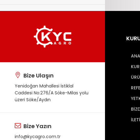
KUR
ANA
KUR
Bize Ulaşın
ÜRÜ
Yenidoğan Mahallesi İstiklal
REF
Caddesi No:276/A Söke-Milas yolu
YET
üzeri Söke/Aydın
BİZ
İLET
Bize Yazın
info@kycagro.com.tr