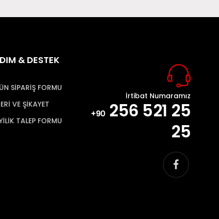
DIM & DESTEK
ÜN SİPARİŞ FORMU
İrtibat Numaramız
ERİ VE ŞİKAYET
256 521 25
+90
YİLİK TALEP FORMU
25